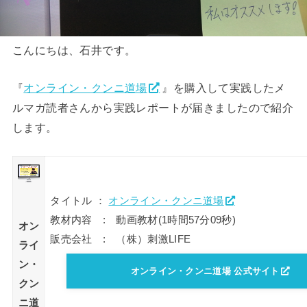
こんにちは、石井です。
『
オンライン・クンニ道場
』を購入して実践したメ
ルマガ読者さんから実践レポートが届きましたので紹介
します。
タイトル ：
オンライン・クンニ道場
教材内容 : 動画教材(1時間57分09秒)
オン
販売会社 : （株）刺激LIFE
ライ
ン・
オンライン・クンニ道場 公式サイト
クン
ニ道