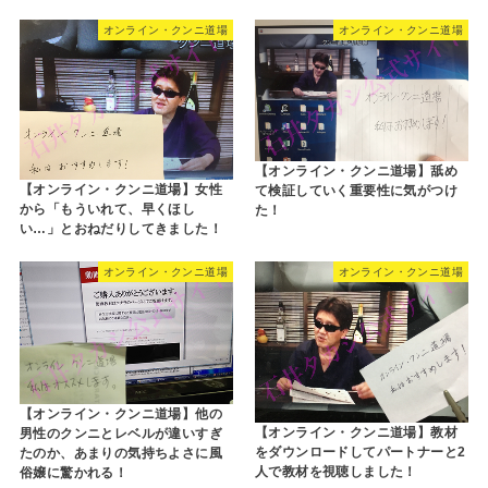
オンライン・クンニ道場
オンライン・クンニ道場
【オンライン・クンニ道場】舐め
【オンライン・クンニ道場】女性
て検証していく重要性に気がつけ
から「もういれて、早くほし
た！
い…」とおねだりしてきました！
オンライン・クンニ道場
オンライン・クンニ道場
【オンライン・クンニ道場】他の
【オンライン・クンニ道場】教材
男性のクンニとレベルが違いすぎ
をダウンロードしてパートナーと2
たのか、あまりの気持ちよさに風
人で教材を視聴しました！
俗嬢に驚かれる！