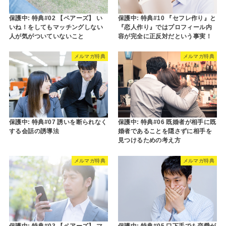
保護中: 特典#02 【ペアーズ】 い
保護中: 特典#10 『セフレ作り』と
いね！をしてもマッチングしない
『恋人作り』ではプロフィール内
人が気がついていないこと
容が完全に正反対だという事実！
メルマガ特典
メルマガ特典
保護中: 特典#07 誘いを断られなく
保護中: 特典#06 既婚者が相手に既
する会話の誘導法
婚者であることを隠さずに相手を
見つけるための考え方
メルマガ特典
メルマガ特典