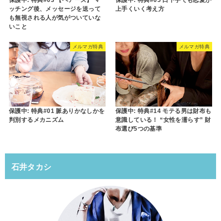
保護中: 特典#03 【ペアーズ】 マ
保護中: 特典#05 口下手でも恋愛が
ッチング後、メッセージを送って
上手くいく考え方
も無視される人が気がついていな
いこと
メルマガ特典
メルマガ特典
保護中: 特典#01 脈ありかなしかを
保護中: 特典#14 モテる男は財布も
判別するメカニズム
意識している！ “女性を濡らす” 財
布選び5つの基準
石井タカシ