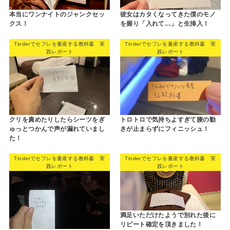
本当にワンナイトのジャンクセッ
彼女はカタくなってきた僕のモノ
クス！
を握り「入れて…」と生挿入！
Tinderでセフレを量産する教科書 実
Tinderでセフレを量産する教科書 実
践レポート
践レポート
クリを責めたりしたらシーツをぎ
トロトロで気持ちよすぎて腰の動
ゅっとつかんで声が漏れていまし
きが止まらずにフィニッシュ！
た！
Tinderでセフレを量産する教科書 実
Tinderでセフレを量産する教科書 実
践レポート
践レポート
満足いただけたようで別れた後に
リピート確定を頂きました！