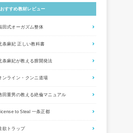
おすすめ教材レビュー
福田式オーガズム整体
北条麻妃 正しい教科書
北条麻妃が教える膣開発法
オンライン・クンニ道場
徳田重男の教える絶倫マニュアル
License to Steal 一条正都
性欲トラップ