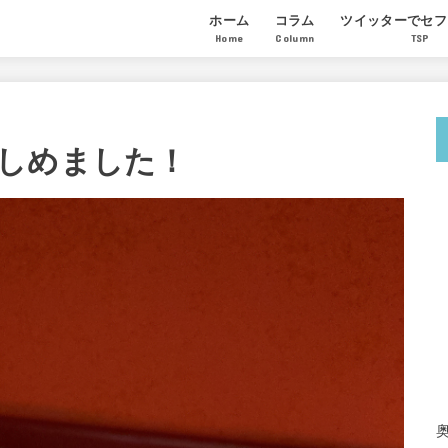
ホーム
コラム
ツイッターでセフ
Home
Column
TSP
モテる男になる恋愛ノウハウ
セックステクニック
セフレの作り方
講座の感想
受講生のセフレ量
参加希望者からの
しめました！