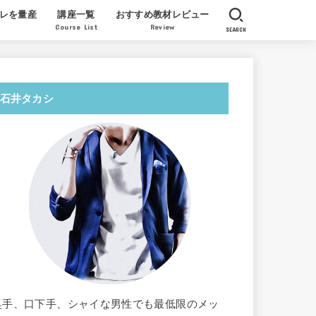
レを量産
講座一覧
おすすめ教材レビュー
Course List
Review
SEARCH
産実績
質問
ツイッターでセフレを量産する教科書
AV女優 北条麻妃が教える膣開発法
AV女優ミュウが教えるレズの指技の
License to Steal 一条正都
オンライン・クンニ道場
北条麻妃 正しい教科書
徳田重男の教える絶倫マニュアル
福田式オーガズム整体
翔田千里パーフェクト教材
感想レビュー
石井タカシ
奥手、口下手、シャイな男性でも最低限のメッ