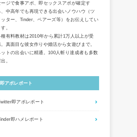
セージで食事アポ、即セックスアポが確定す
る、中高年でも再現できる出会いノウハウ（ツ
イッター、Tinder、ペアーズ等）をお伝えしてい
ます。
各種有料教材は2010年から累計1万人以上が受
講。真面目な彼女作りや婚活から女遊びまで。
ネットの出会いに精通。100人斬り達成者も多数
輩出。
即アポレポート
Twitter即アポレポート
Tinder即ハメレポート