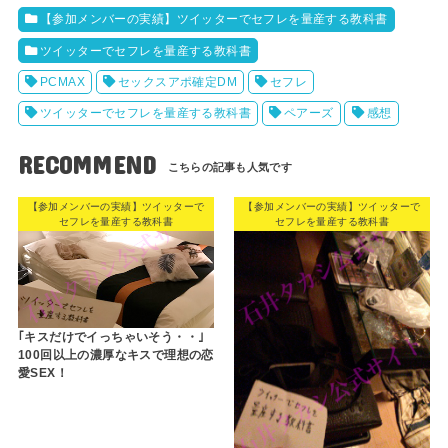
【参加メンバーの実績】ツイッターでセフレを量産する教科書
ツイッターでセフレを量産する教科書
PCMAX
セックスアポ確定DM
セフレ
ツイッターでセフレを量産する教科書
ペアーズ
感想
RECOMMEND
【参加メンバーの実績】ツイッターで
【参加メンバーの実績】ツイッターで
セフレを量産する教科書
セフレを量産する教科書
｢キスだけでイっちゃいそう・・｣
100回以上の濃厚なキスで理想の恋
愛SEX！