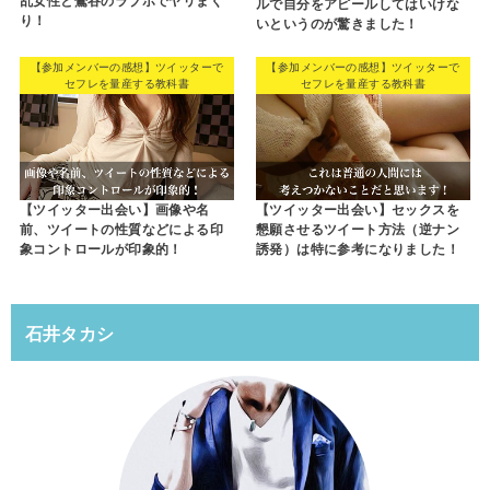
乱女性と鶯谷のラブホでヤリまく
ルで自分をアピールしてはいけな
り！
いというのが驚きました！
【参加メンバーの感想】ツイッターで
【参加メンバーの感想】ツイッターで
セフレを量産する教科書
セフレを量産する教科書
【ツイッター出会い】画像や名
【ツイッター出会い】セックスを
前、ツイートの性質などによる印
懇願させるツイート方法（逆ナン
象コントロールが印象的！
誘発）は特に参考になりました！
石井タカシ