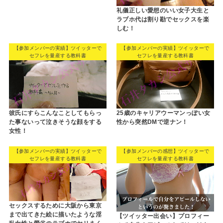
礼儀正しい愛想のいい女子大生と
ラブホ代は割り勘でセックスを楽
しむ！
【参加メンバーの実績】ツイッターで
【参加メンバーの実績】ツイッターで
セフレを量産する教科書
セフレを量産する教科書
彼氏にすらこんなことしてもらっ
25歳のキャリアウーマンっぽい女
た事ないって泣きそうな顔をする
性から突然DMで逆ナン！
女性！
【参加メンバーの実績】ツイッターで
【参加メンバーの感想】ツイッターで
セフレを量産する教科書
セフレを量産する教科書
セックスするために大阪から東京
まで出てきた絵に描いたような淫
【ツイッター出会い】プロフィー