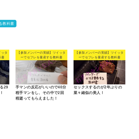
る教科書
イッタ
【参加メンバーの実績】ツイッタ
【参加メンバーの実績】ツイッタ
科書
ーでセフレを量産する教科書
ーでセフレを量産する教科書
る29
手マンの反応がいいので40分
セックスするのが2年ぶりの
！
程手マンをし、その中で2回
菜々緒似の美人！
程逝ってもらえました！