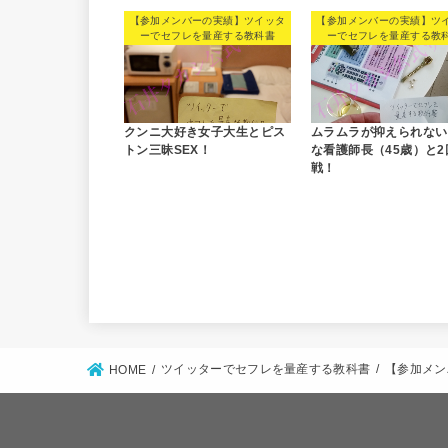
【参加メンバーの実績】ツイッタ
【参加メンバーの実績】ツ
ーでセフレを量産する教科書
ーでセフレを量産する教
クンニ大好き女子大生とピス
ムラムラが抑えられない
トン三昧SEX！
な看護師長（45歳）と2
戦！
ツイッターでセフレを量産する教科書
【参加メン
HOME