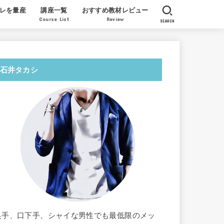
レを量産
講座一覧
おすすめ教材レビュー
Course List
Review
SEARCH
産実績
質問
ツイッターでセフレを量産する教科書
AV女優 北条麻妃が教える膣開発法
AV女優ミュウが教えるレズの指技の
License to Steal 一条正都
オンライン・クンニ道場
北条麻妃 正しい教科書
徳田重男の教える絶倫マニュアル
福田式オーガズム整体
翔田千里パーフェクト教材
感想レビュー
石井タカシ
奥手、口下手、シャイな男性でも最低限のメッ