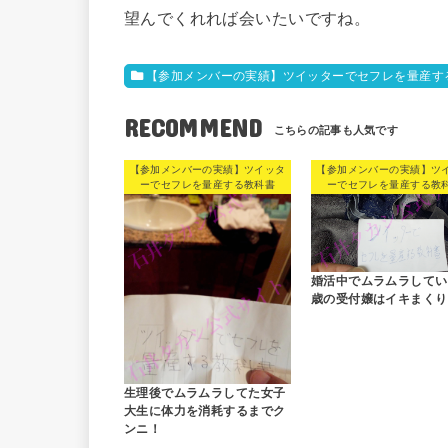
望んでくれれば会いたいですね。
【参加メンバーの実績】ツイッターでセフレを量産す
RECOMMEND
【参加メンバーの実績】ツイッタ
【参加メンバーの実績】ツ
ーでセフレを量産する教科書
ーでセフレを量産する教
婚活中でムラムラしてい
歳の受付嬢はイキまくり
生理後でムラムラしてた女子
大生に体力を消耗するまでク
ンニ！