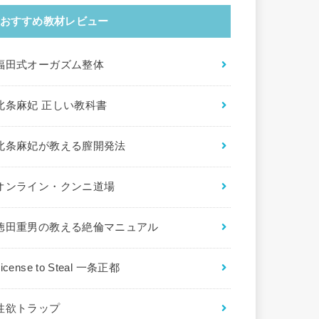
おすすめ教材レビュー
福田式オーガズム整体
北条麻妃 正しい教科書
北条麻妃が教える膣開発法
オンライン・クンニ道場
徳田重男の教える絶倫マニュアル
License to Steal 一条正都
性欲トラップ