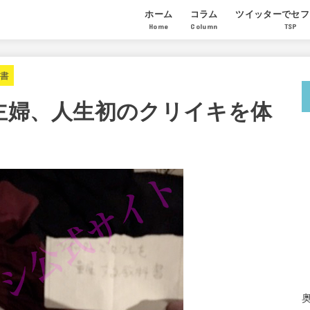
ホーム
コラム
ツイッターでセフ
Home
Column
TSP
モテる男になる恋愛ノウハウ
セックステクニック
セフレの作り方
講座の感想
受講生のセフレ量
参加希望者からの
科書
の主婦、人生初のクリイキを体