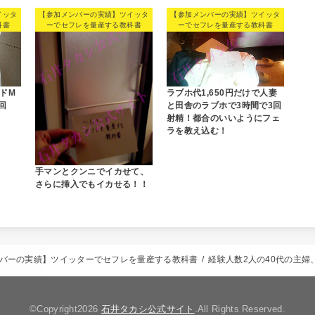
イッタ
【参加メンバーの実績】ツイッタ
【参加メンバーの実績】ツイッタ
科書
ーでセフレを量産する教科書
ーでセフレを量産する教科書
ドM
ラブホ代1,650円だけで人妻
回
と田舎のラブホで3時間で3回
射精！都合のいいようにフェ
ラを教え込む！
手マンとクンニでイカせて、
さらに挿入でもイカせる！！
バーの実績】ツイッターでセフレを量産する教科書
経験人数2人の40代の主
©Copyright2026
石井タカシ公式サイト
.All Rights Reserved.