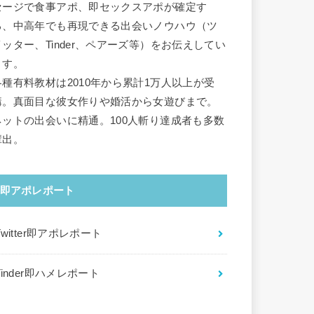
セージで食事アポ、即セックスアポが確定す
る、中高年でも再現できる出会いノウハウ（ツ
イッター、Tinder、ペアーズ等）をお伝えしてい
ます。
各種有料教材は2010年から累計1万人以上が受
講。真面目な彼女作りや婚活から女遊びまで。
ネットの出会いに精通。100人斬り達成者も多数
輩出。
即アポレポート
Twitter即アポレポート
Tinder即ハメレポート