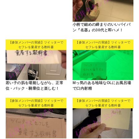
小柄で細めの締まりのいいパイパ
ン『名器』の30代と即ハメ！
【参加メンバーの実績】ツイッターで
【参加メンバーの実績】ツイッターで
セフレを量産する教科書
セフレを量産する教科書
若い子の肌を堪能しながら、正常
Mっ気のある地味なOLにお風呂場
位・バック・騎乗位と楽しむ！
で口内射精
【参加メンバーの実績】ツイッターで
【参加メンバーの実績】ツイッターで
セフレを量産する教科書
セフレを量産する教科書