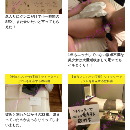
念入りにクンニだけで小一時間の
SEX、また会いたいと言ってもら
えた！
1年もエッチしていない欲求不満な
美少女は大量潮吹きして電マでも
イキまくり！！
【参加メンバーの実績】ツイッターで
【参加メンバーの実績】ツイッターで
セフレを量産する教科書
セフレを量産する教科書
彼氏と別れたばかりの22歳、溜ま
っていたのかあっさりイってしま
いました。