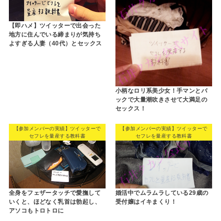
【即ハメ】ツイッターで出会った
地方に住んでいる締まりが気持ち
よすぎる人妻（40代）とセックス
小柄なロリ系美少女！手マンとバ
ックで大量潮吹きさせて大満足の
セックス！
【参加メンバーの実績】ツイッターで
【参加メンバーの実績】ツイッターで
セフレを量産する教科書
セフレを量産する教科書
全身をフェザータッチで愛撫して
婚活中でムラムラしている29歳の
いくと、ほどなく乳首は勃起し、
受付嬢はイキまくり！
アソコもトロトロに