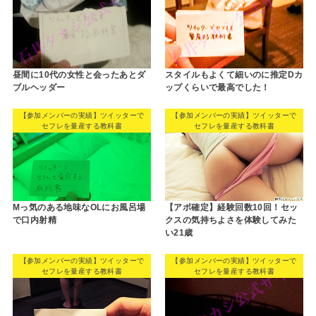
昼間に10代の女性と会ったあとダ
スタイルもよくて細いのに推定Dカ
ブルヘッダー
ップくらいで最高でした！
【参加メンバーの実績】ツイッターで
【参加メンバーの実績】ツイッターで
セフレを量産する教科書
セフレを量産する教科書
Mっ気のある地味なOLにお風呂場
【アポ確定】経験回数10回！セッ
で口内射精
クスの気持ちよさを体験してみた
い21歳
【参加メンバーの実績】ツイッターで
【参加メンバーの実績】ツイッターで
セフレを量産する教科書
セフレを量産する教科書