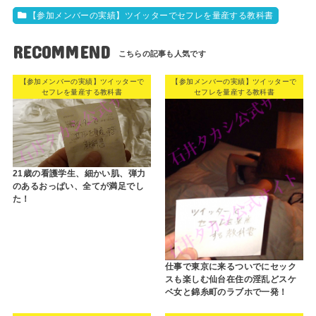
【参加メンバーの実績】ツイッターでセフレを量産する教科書
RECOMMEND
【参加メンバーの実績】ツイッターで
【参加メンバーの実績】ツイッターで
セフレを量産する教科書
セフレを量産する教科書
21歳の看護学生、細かい肌、弾力
のあるおっぱい、全てが満足でし
た！
仕事で東京に来るついでにセック
スも楽しむ仙台在住の淫乱どスケ
ベ女と錦糸町のラブホで一発！