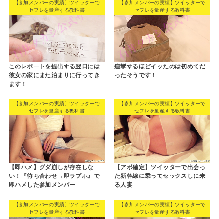
【参加メンバーの実績】ツイッターで
【参加メンバーの実績】ツイッターで
セフレを量産する教科書
セフレを量産する教科書
このレポートを提出する翌日には
痙攣するほどイッたのは初めてだ
彼女の家にまた泊まりに行ってき
ったそうです！
ます！
【参加メンバーの実績】ツイッターで
【参加メンバーの実績】ツイッターで
セフレを量産する教科書
セフレを量産する教科書
【即ハメ】グダ崩しが存在しな
【アポ確定】ツイッターで出会っ
い！『待ち合わせ→即ラブホ』で
た新幹線に乗ってセックスしに来
即ハメした参加メンバー
る人妻
【参加メンバーの実績】ツイッターで
【参加メンバーの実績】ツイッターで
セフレを量産する教科書
セフレを量産する教科書