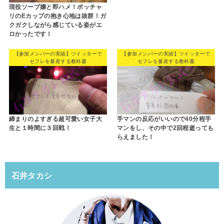
現役ソープ嬢と即ハメ！ポッチャ
リのEカップの抱き心地は抜群！ガ
クガクしながら感じている姿がエ
ロかったです！
【参加メンバーの実績】ツイッターで
【参加メンバーの実績】ツイッターで
セフレを量産する教科書
セフレを量産する教科書
締まりのよすぎる超可愛い女子大
手マンの反応がいいので40分程手
生と１時間に３回戦！
マンをし、その中で2回程逝っても
らえました！
石井タカシ