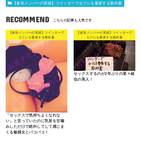
【参加メンバーの実績】ツイッターでセフレを量産する教科書
RECOMMEND
【参加メンバーの実績】ツイッターで
【参加メンバーの実績】ツイッターで
セフレを量産する教科書
セフレを量産する教科書
セックスするのが2年ぶりの菜々緒
似の美人！
「セックスで気持ちよくなれな
い」と言っていたのに乳首を甘噛
みしただけで絶叫してして感じま
くる敏感女とパコパコ！