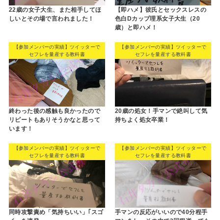
22歳の女子大生、また相手してほ
【即ハメ】彼氏とセックスレスの
しいとその場で言われました！
色白Dカップ理系女子大生（20
歳）と即ハメ！
【参加メンバーの実績】ツイッターで
【参加メンバーの実績】ツイッターで
セフレを量産する教科書
セフレを量産する教科書
終わった後の感触も良かったので
20歳の処女！手マンで絶叫して気
リピートもありそうかなと思って
持ちよく処女卒業！
います！
【参加メンバーの実績】ツイッターで
【参加メンバーの実績】ツイッターで
セフレを量産する教科書
セフレを量産する教科書
同時攻撃責め「気持ちいい」｢スゴ
手マンの反応がいいので40分程手