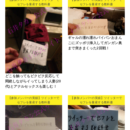
セフレを量産する教科書
セフレを量産する教科書
ギャルの濡れ濡れパイパンおまん
こにズッポリ挿入してガンガン奥
まで突きまくった2回戦！
どこを触ってもビクビク反応して
悶絶しながらイってしまう人妻(20
代)とアナルセックスも楽しむ！
【参加メンバーの実績】ツイッターで
【参加メンバーの実績】ツイッターで
セフレを量産する教科書
セフレを量産する教科書