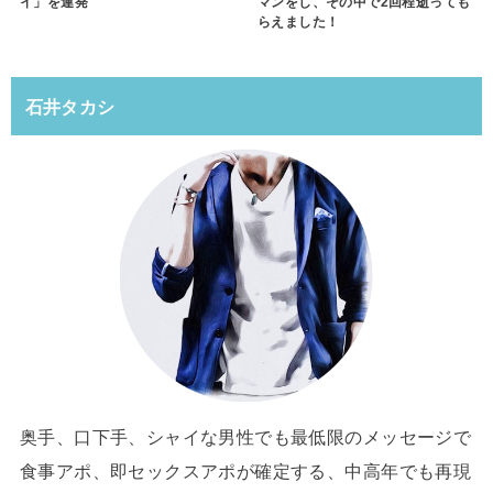
イ」を連発
マンをし、その中で2回程逝っても
らえました！
石井タカシ
奥手、口下手、シャイな男性でも最低限のメッセージで
食事アポ、即セックスアポが確定する、中高年でも再現