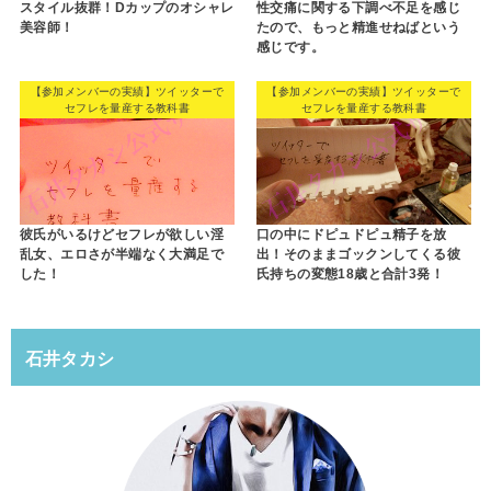
スタイル抜群！Dカップのオシャレ
性交痛に関する下調べ不足を感じ
美容師！
たので、もっと精進せねばという
感じです。
【参加メンバーの実績】ツイッターで
【参加メンバーの実績】ツイッターで
セフレを量産する教科書
セフレを量産する教科書
彼氏がいるけどセフレが欲しい淫
口の中にドピュドピュ精子を放
乱女、エロさが半端なく大満足で
出！そのままゴックンしてくる彼
した！
氏持ちの変態18歳と合計3発！
石井タカシ