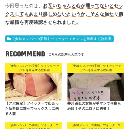
今回思ったのは、
お互いちゃんと心が通ってないとセッ
クスしてもあまり楽しめないというか、そんな当たり前
な感情を再度確認させられました。
【参加メンバーの実績】ツイッターでセフレを量産する教科書
RECOMMEND
【参加メンバーの実績】ツイッターで
【参加メンバーの実績】ツイッターで
セフレを量産する教科書
セフレを量産する教科書
【アポ確定】ツイッターで出会っ
井川遥似の女性が手マンで何度も
た新幹線に乗ってセックスしに来
絶頂！そのエロさに興奮！
る人妻
【参加メンバーの実績】ツイッターで
【参加メンバーの実績】ツイッターで