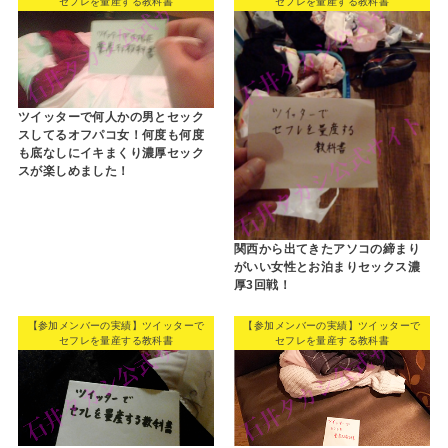
セフレを量産する教科書
セフレを量産する教科書
ツイッターで何人かの男とセック
スしてるオフパコ女！何度も何度
も底なしにイキまくり濃厚セック
スが楽しめました！
関西から出てきたアソコの締まり
がいい女性とお泊まりセックス濃
厚3回戦！
【参加メンバーの実績】ツイッターで
【参加メンバーの実績】ツイッターで
セフレを量産する教科書
セフレを量産する教科書