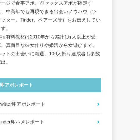
セージで食事アポ、即セックスアポが確定す
る、中高年でも再現できる出会いノウハウ（ツ
イッター、Tinder、ペアーズ等）をお伝えしてい
ます。
各種有料教材は2010年から累計1万人以上が受
講。真面目な彼女作りや婚活から女遊びまで。
ネットの出会いに精通。100人斬り達成者も多数
輩出。
即アポレポート
Twitter即アポレポート
Tinder即ハメレポート