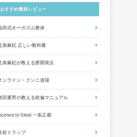
おすすめ教材レビュー
福田式オーガズム整体
北条麻妃 正しい教科書
北条麻妃が教える膣開発法
オンライン・クンニ道場
徳田重男の教える絶倫マニュアル
License to Steal 一条正都
性欲トラップ