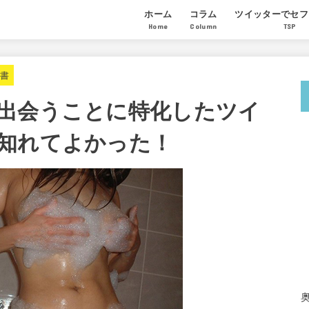
ホーム
コラム
ツイッターでセフ
Home
Column
TSP
モテる男になる恋愛ノウハウ
セックステクニック
セフレの作り方
講座の感想
受講生のセフレ量
参加希望者からの
科書
出会うことに特化したツイ
知れてよかった！