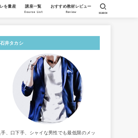
レを量産
講座一覧
おすすめ教材レビュー
Course List
Review
SEARCH
産実績
質問
ツイッターでセフレを量産する教科書
AV女優 北条麻妃が教える膣開発法
AV女優ミュウが教えるレズの指技の
License to Steal 一条正都
オンライン・クンニ道場
北条麻妃 正しい教科書
徳田重男の教える絶倫マニュアル
福田式オーガズム整体
翔田千里パーフェクト教材
感想レビュー
石井タカシ
奥手、口下手、シャイな男性でも最低限のメッ