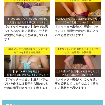
【ツイッター出会い】自分では思
【ツイッター出会い】理論もでき
ってもみない短い期間で、一人目
ているし実現性がかなり高いノウ
の女性と出会えると確信していま
ハウと感じています！
す！
【参加メンバーの感想】ツイッターで
【参加メンバーの感想】ツイッターで
セフレを量産する教科書
セフレを量産する教科書
【ツイッター出会い】逆ナンでセ
【ツイッター出会い】こんな凄い
フレを作るには相手から誘われる
事を公開してしまうなんて！晴ら
ために相手のメリットを考える！
しい教材だと思います！