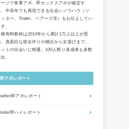
セージで食事アポ、即セックスアポが確定す
る、中高年でも再現できる出会いノウハウ（ツ
イッター、Tinder、ペアーズ等）をお伝えしてい
ます。
各種有料教材は2010年から累計1万人以上が受
講。真面目な彼女作りや婚活から女遊びまで。
ネットの出会いに精通。100人斬り達成者も多数
輩出。
即アポレポート
Twitter即アポレポート
Tinder即ハメレポート