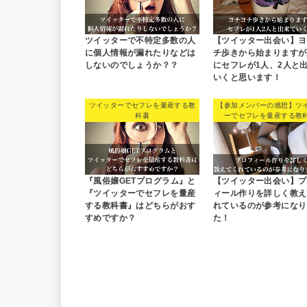
ツイッターで不特定多数の人
【ツイッター出会い】ヨ
に個人情報が漏れたりなどは
チ歩きから始まりますが
しないのでしょうか？？
にセフレが1人、2人と
いくと思います！
ツイッターでセフレを量産する教
【参加メンバーの感想】ツ
科書
ーでセフレを量産する教
『風俗嬢GETプログラム』と
【ツイッター出会い】プ
『ツイッターでセフレを量産
ィール作りを詳しく教え
する教科書』はどちらがおす
れているのが参考になり
すめですか？
た！