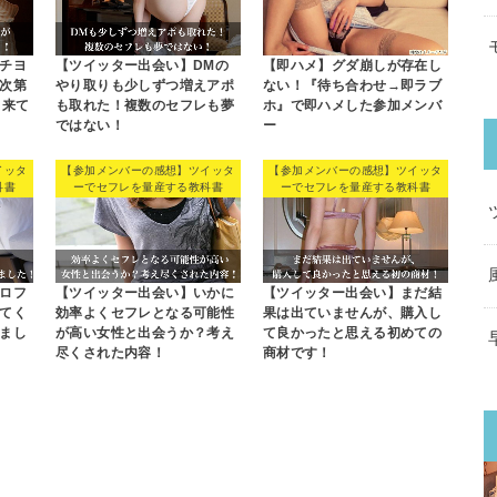
チヨ
【ツイッター出会い】DMの
【即ハメ】グダ崩しが存在し
次第
やり取りも少しずつ増えアポ
ない！『待ち合わせ→即ラブ
出来て
も取れた！複数のセフレも夢
ホ』で即ハメした参加メンバ
ではない！
ー
イッタ
【参加メンバーの感想】ツイッタ
【参加メンバーの感想】ツイッタ
科書
ーでセフレを量産する教科書
ーでセフレを量産する教科書
ロフ
【ツイッター出会い】いかに
【ツイッター出会い】まだ結
てく
効率よくセフレとなる可能性
果は出ていませんが、購入し
まし
が高い女性と出会うか？考え
て良かったと思える初めての
尽くされた内容！
商材です！