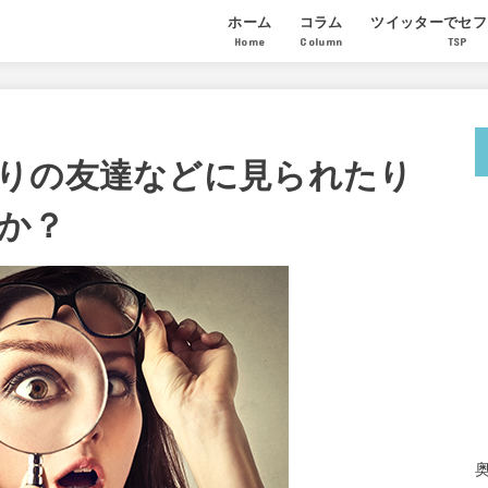
ホーム
コラム
ツイッターでセフ
Home
Column
TSP
モテる男になる恋愛ノウハウ
セックステクニック
セフレの作り方
講座の感想
受講生のセフレ量
参加希望者からの
りの友達などに見られたり
か？