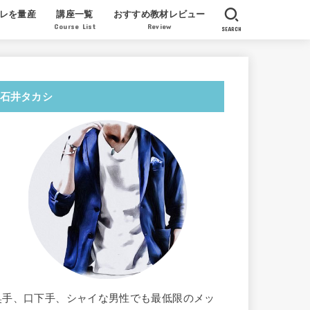
レを量産
講座一覧
おすすめ教材レビュー
Course List
Review
SEARCH
産実績
質問
ツイッターでセフレを量産する教科書
AV女優 北条麻妃が教える膣開発法
AV女優ミュウが教えるレズの指技の
License to Steal 一条正都
オンライン・クンニ道場
北条麻妃 正しい教科書
徳田重男の教える絶倫マニュアル
福田式オーガズム整体
翔田千里パーフェクト教材
感想レビュー
石井タカシ
奥手、口下手、シャイな男性でも最低限のメッ