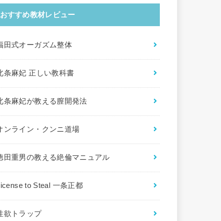
おすすめ教材レビュー
福田式オーガズム整体
北条麻妃 正しい教科書
北条麻妃が教える膣開発法
オンライン・クンニ道場
徳田重男の教える絶倫マニュアル
License to Steal 一条正都
性欲トラップ