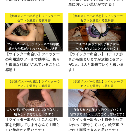
単においしい思いができる！
【参加メンバーの感想】ツイッターで
【参加メンバーの感想】ツイッターで
セフレを量産する教科書
セフレを量産する教科書
【ツイッター出会い】ツイッター
【ツイッター出会い】ヨチヨチ歩
の利用法やツールで効率化、色々
きから始まりますが次第にセフレ
と緻密な計算がされていることに
が1人、2人と出来ていくと思いま
感動！
す！
【参加メンバーの感想】ツイッターで
【参加メンバーの感想】ツイッターで
セフレを量産する教科書
セフレを量産する教科書
【ツイッター出会い】こんな凄い
【ツイッター出会い】自分もセフ
事を公開してしまうなんて！晴ら
レ作って増やしていく。絵空事で
しい教材だと思います！
はなく実現できると思います！