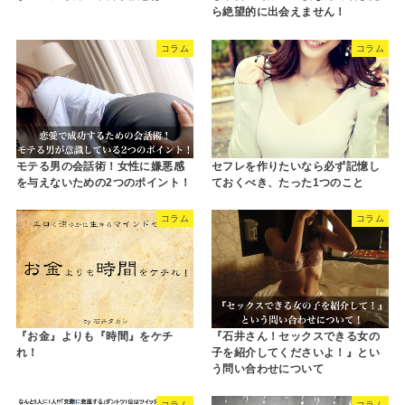
ら絶望的に出会えません！
コラム
コラム
モテる男の会話術！女性に嫌悪感
セフレを作りたいなら必ず記憶し
を与えないための2つのポイント！
ておくべき、たった1つのこと
コラム
コラム
『お金』よりも『時間』をケチ
『石井さん！セックスできる女の
れ！
子を紹介してくださいよ！』とい
う問い合わせについて
コラム
コラム