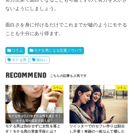
ないようにしましょう。
面白さを身に付けるだけでこれまでが嘘のようにモテる
ことも十分にあり得ます。
コラム
モテる男になる恋愛ノウハウ
モテる男
面白い
RECOMMEND
コラム
コラム
モテる男は告白せずに女性を落と
ツイッターでのセフレ作りは顔出
す！モテる男の常套手段とは？
し不要！奇跡の一枚なんて晒した