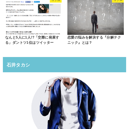
なんと5人に1人!?「交際に発展す
恋愛の悩みを解決する『分解テク
る」ダントツ1位はツイッター
ニック』とは？
石井タカシ