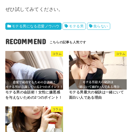
ぜひ試してみてください。
モテる男になる恋愛ノウハウ
モテる男
焦らない
RECOMMEND
コラム
コラム
モテる男の会話術！女性に嫌悪感
モテる男最大の秘訣は一緒にいて
を与えないための2つのポイント！
面白い人である理由
コラム