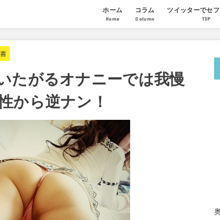
ホーム
コラム
ツイッターでセフ
Home
Column
TSP
モテる男になる恋愛ノウハウ
セックステクニック
セフレの作り方
講座の感想
受講生のセフレ量
参加希望者からの
科書
いたがるオナニーでは我慢
性から逆ナン！