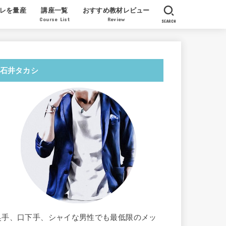
レを量産
講座一覧
おすすめ教材レビュー
Course List
Review
SEARCH
産実績
質問
ツイッターでセフレを量産する教科書
AV女優 北条麻妃が教える膣開発法
AV女優ミュウが教えるレズの指技の
License to Steal 一条正都
オンライン・クンニ道場
北条麻妃 正しい教科書
徳田重男の教える絶倫マニュアル
福田式オーガズム整体
翔田千里パーフェクト教材
感想レビュー
石井タカシ
奥手、口下手、シャイな男性でも最低限のメッ