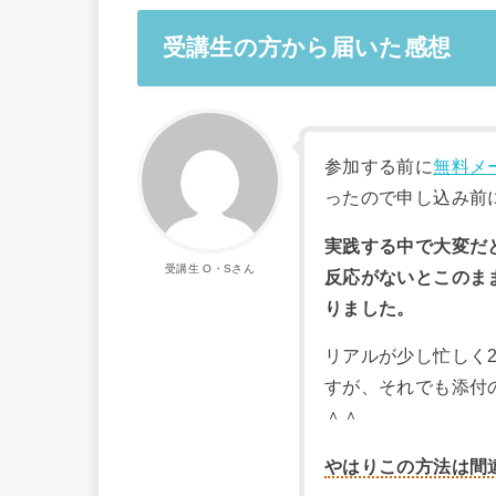
受講生の方から届いた感想
参加する前に
無料メ
ったので申し込み前
実践する中で大変だ
受講生 O・Sさん
反応がないとこのま
りました。
リアルが少し忙しく
すが、それでも添付
＾＾
やはりこの方法は間