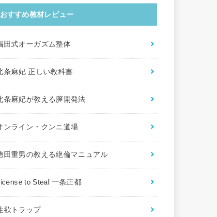
おすすめ教材レビュー
福田式オーガズム整体
北条麻妃 正しい教科書
北条麻妃が教える膣開発法
オンライン・クンニ道場
徳田重男の教える絶倫マニュアル
License to Steal 一条正都
性欲トラップ